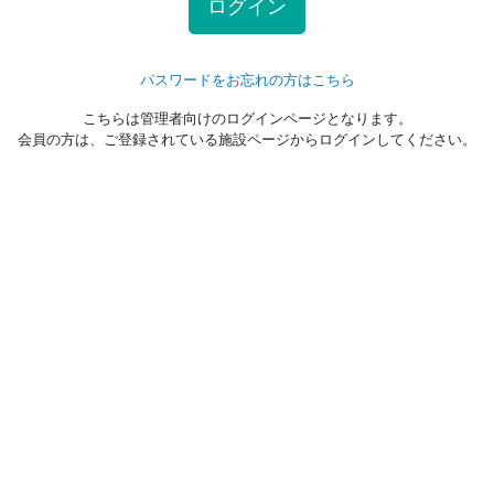
ログイン
パスワードをお忘れの方はこちら
こちらは管理者向けのログインページとなります。
会員の方は、ご登録されている施設ページからログインしてください。