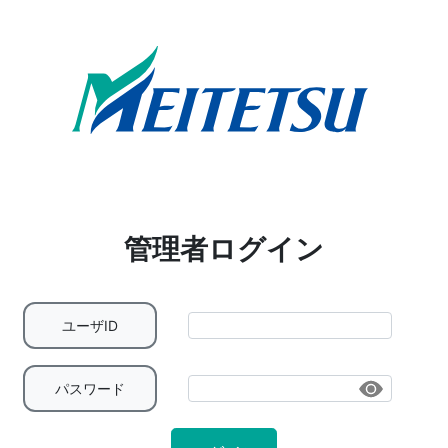
管理者ログイン
ユーザID
パスワード